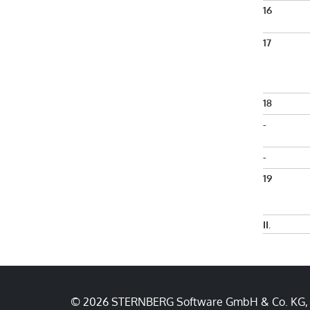
16
17
18
-
-
19
II.
© 2026 STERNBERG Software GmbH & Co. KG, B