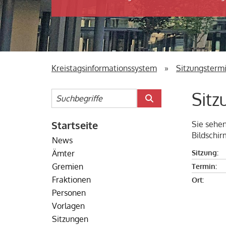
Bildmotiv in dieser Region: Blick auf das Paul-Wunderlich-Hau
Kreistagsinformationssystem
»
Sitzungsterm
Sitz
Startseite
Sie sehen
Bildschi
News
Sitzung:
Ämter
Termin:
Gremien
Fraktionen
Ort:
Personen
Vorlagen
Sitzungen