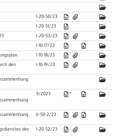
I-20-50/23
I-20-51/23
23
I-20-53/23
I-10-17/23
lungsplan
I-10-18/23
urch den
I-10-19/23
m Zusammenhang
3/2023
m Zusammenhang
m Zusammenhang
II-50-2/23
gsdienstes des
I-20-52/23