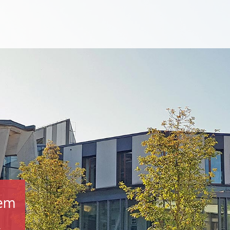
tem
.