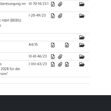
allentsorgung im
III-70-14/23.1
I-20-49/23
ft mbH (BEBG)
s
A4/15
III-61-46/23
ns
I-Vst-63/23
 2028 für die
rnim“